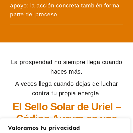
apoyo; la acción concreta también forma
parte del proceso.
La prosperidad no siempre llega cuando
haces más.
A veces llega cuando dejas de luchar
contra tu propia energía.
El Sello Solar de Uriel –
Código Aurum es una
Valoramos tu privacidad
invitación a manifestar