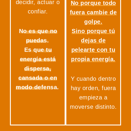
decidir, actuar o
No porque todo
confiar.
fuera cambie de
golpe.
No es que no
Sino porque tú
puedas.
dejas de
Es que tu
pelearte con tu
energía está
propia energía.
dispersa,
cansada o en
Y cuando dentro
modo defensa.
hay orden, fuera
empieza a
moverse distinto.