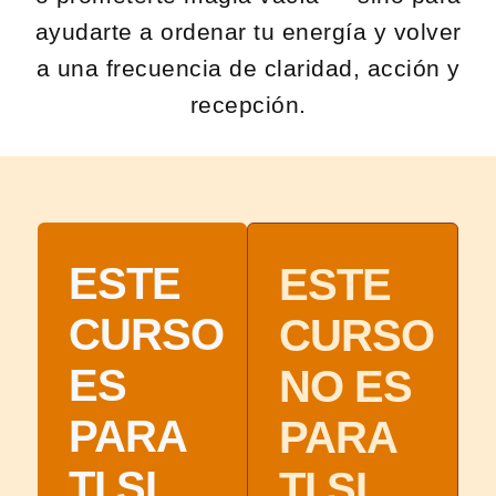
ayudarte a ordenar tu energía y volver
a una frecuencia de claridad, acción y
recepción.
ESTE
ESTE
CURSO
CURSO
ES
NO ES
PARA
PARA
TI SI…
TI SI…