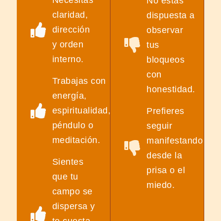
Necesitas
No estás
claridad,
dispuesta a
dirección
observar
y orden
tus
interno.
bloqueos
con
Trabajas con
honestidad.
energía,
espiritualidad,
Prefieres
péndulo o
seguir
meditación.
manifestando
desde la
Sientes
prisa o el
que tu
miedo.
campo se
dispersa y