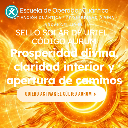
Escuela de Operador Cuántico
ACTIVACIÓN CUÁNTICA · PROSPERIDAD DIVINA ·
ARCÁNGEL URIEL
SELLO SOLAR DE URIEL -
CÓDIGO AURUM
Prosperidad divina,
claridad interior y
apertura de caminos
Quiero activar el Código Aurum